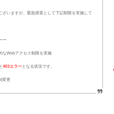
ございますが、緊急措置として下記制限を実施して
ーー
的なWebアクセス制限を実施
と
403エラー
となる状況です。
制変更