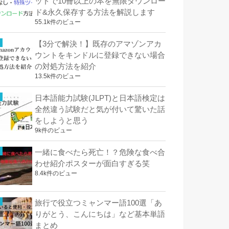
ッドで10冊以上の本を無限ダウンロー
ド&永久保存する方法を解説します
55.1k件のビュー
【3分で解決！】既存のアマゾンアカ
ウントをキンドルに登録できない場合
の対処方法を紹介
13.5k件のビュー
日本語能力試験(JLPT)と日本語検定は
全然違う試験だと気が付いて驚いた話
をしようと思う
9k件のビュー
一緒に食べたら死亡！？危険な食べ合
わせ紹介ポスターが面白すぎる笑
8.4k件のビュー
旅行で役立つミャンマー語100選「あ
りがとう、こんにちは」など基本単語
まとめ