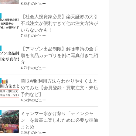
8.3k件のビュー
【社会人投資家必見】楽天証券の大引
不成注文が便利すぎて他の注文方法が
いらないかも！
7.4k件のビュー
【アマゾン出品制限】解除申請の全手
順を食品カテゴリを例に写真付きで紹
介
4.7k件のビュー
買取Wiki利用方法をわかりやすくまと
めてみた【会員登録・買取注文・来店
予約など】
4.6k件のビュー
ミャンマー水かけ祭り「ティンジャ
ン」を最高に楽しむために必要な準備
まとめ
2.9k件のビュー