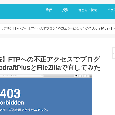
旅行
投資
せどり・転売
ビッ
法】FTPへの不正アクセスでブログが403エラーになったのでUpdraftPlusとFile
】FTPへの不正アクセスでブログ
ftPlusとFileZillaで直してみた