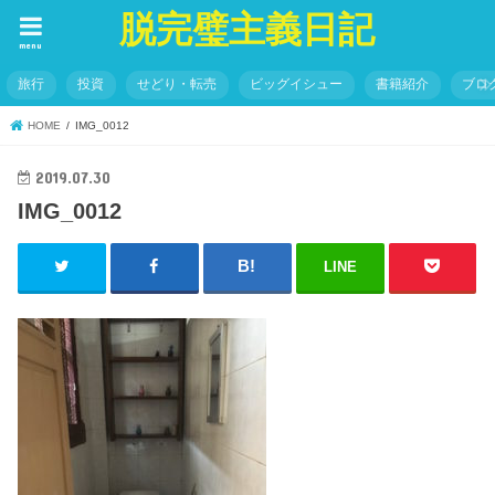
脱完璧主義日記
menu
旅行
投資
せどり・転売
ビッグイシュー
書籍紹介
ブロ
HOME
IMG_0012
2019.07.30
IMG_0012
LINE