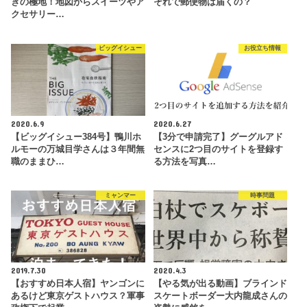
きの極地！地図からスイーツやア
それで郵便物は届くの？
クセサリー…
ビッグイシュー
お役立ち情報
2020.6.9
2020.6.27
【ビッグイシュー384号】鴨川ホ
【3分で申請完了】グーグルアド
ルモーの万城目学さんは３年間無
センスに2つ目のサイトを登録す
職のままひ…
る方法を写真…
ミャンマー
時事問題
2019.7.30
2020.4.3
【おすすめ日本人宿】ヤンゴンに
【やる気が出る動画】ブラインド
あるけど東京ゲストハウス？軍事
スケートボーダー大内龍成さんの