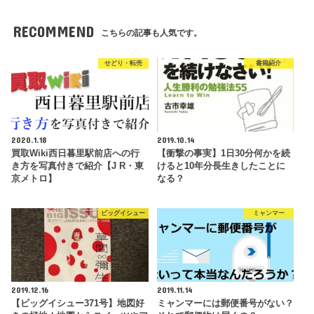
RECOMMEND
こちらの記事も人気です。
せどり・転売
書籍紹介
2020.1.18
2019.10.14
買取Wiki西日暮里駅前店への行
【衝撃の事実】1日30分何かを続
き方を写真付きで紹介【J R・東
けると10年分長生きしたことに
京メトロ】
なる？
ビッグイシュー
ミャンマー
2019.12.16
2019.11.14
【ビッグイシュー371号】地図好
ミャンマーには郵便番号がない？