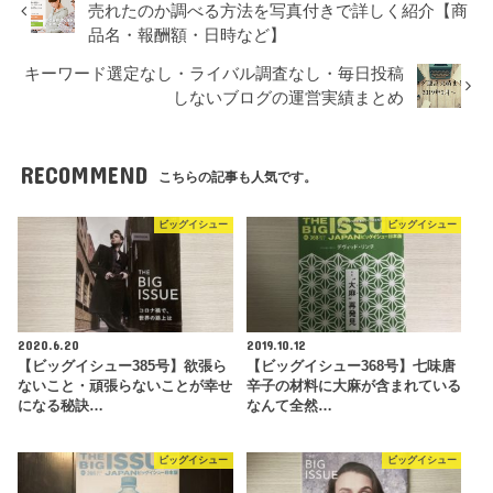
売れたのか調べる方法を写真付きで詳しく紹介【商
品名・報酬額・日時など】
キーワード選定なし・ライバル調査なし・毎日投稿
しないブログの運営実績まとめ
RECOMMEND
こちらの記事も人気です。
ビッグイシュー
ビッグイシュー
2020.6.20
2019.10.12
【ビッグイシュー385号】欲張ら
【ビッグイシュー368号】七味唐
ないこと・頑張らないことが幸せ
辛子の材料に大麻が含まれている
になる秘訣…
なんて全然…
ビッグイシュー
ビッグイシュー