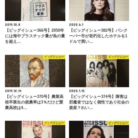
2019.10.8
2020.6.1
【ビッグイシュー366号】2050年
【ビッグイシュー382号】バンク
には海中プラスチック量が魚の量
ーバー市が老朽化したホテルを1
を超え…
ドルで買い…
ビッグイシュー
ビッグイシュー
2019.12.14
2020.1.15
【ビッグイシュー370号】農業高
【ビッグイシュー374号】障害は
校卒業生の就農率は3％だけど愛
邪魔者ではなく個性であり社会の
農高校は4…
資産？れい…
ビッグイシュー
ビッグイシュー