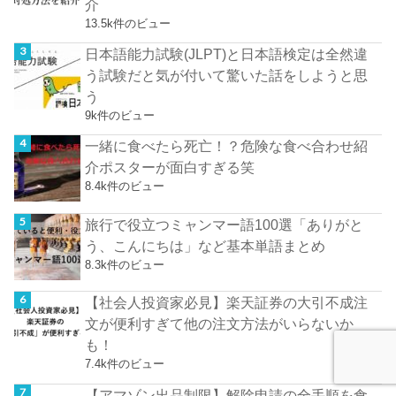
介
13.5k件のビュー
日本語能力試験(JLPT)と日本語検定は全然違
う試験だと気が付いて驚いた話をしようと思
う
9k件のビュー
一緒に食べたら死亡！？危険な食べ合わせ紹
介ポスターが面白すぎる笑
8.4k件のビュー
旅行で役立つミャンマー語100選「ありがと
う、こんにちは」など基本単語まとめ
8.3k件のビュー
【社会人投資家必見】楽天証券の大引不成注
文が便利すぎて他の注文方法がいらないか
も！
7.4k件のビュー
【アマゾン出品制限】解除申請の全手順を食