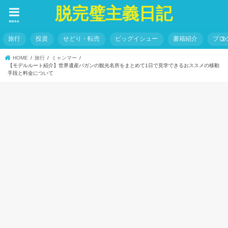
脱完璧主義日記
menu
旅行
投資
せどり・転売
ビッグイシュー
書籍紹介
ブロ
HOME
旅行
ミャンマー
【モデルルート紹介】世界遺産バガンの観光名所をまとめて1日で見学できるおススメの移動
手段と料金について