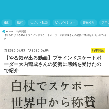
旅行
投資
せどり・転売
ビッグイシュー
書籍紹介
ブロ
HOME
時事問題
【やる気が出る動画】ブラインドスケートボーダー大内龍成さんの姿勢に感銘を受けたので紹
介
2020.04.03
2020.04.04
時事問題
【やる気が出る動画】ブラインドスケートボ
ーダー大内龍成さんの姿勢に感銘を受けたの
で紹介