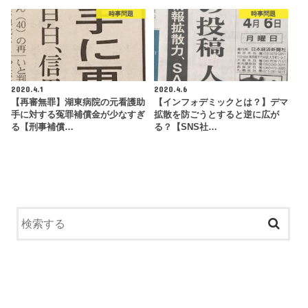
時事問題
時事問題
2020.4.1
2020.4.6
【再審無罪】湖東病院の元看護助
【インフォデミックとは？】デマ
手に対する冤罪補償金が少なすぎ
拡散を防ごうとすると逆に広が
る【刑事補償…
る？【SNS社…