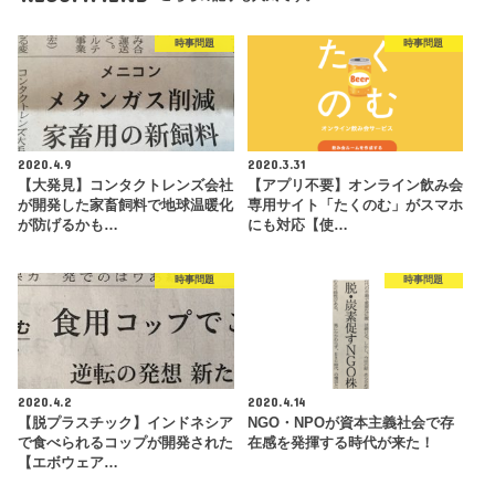
時事問題
時事問題
2020.4.9
2020.3.31
【大発見】コンタクトレンズ会社
【アプリ不要】オンライン飲み会
が開発した家畜飼料で地球温暖化
専用サイト「たくのむ」がスマホ
が防げるかも…
にも対応【使…
時事問題
時事問題
2020.4.2
2020.4.14
【脱プラスチック】インドネシア
NGO・NPOが資本主義社会で存
で食べられるコップが開発された
在感を発揮する時代が来た！
【エボウェア…