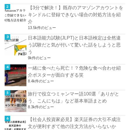
【3分で解決！】既存のアマゾンアカウントを
キンドルに登録できない場合の対処方法を紹
介
13.5k件のビュー
日本語能力試験(JLPT)と日本語検定は全然違
う試験だと気が付いて驚いた話をしようと思
う
9k件のビュー
一緒に食べたら死亡！？危険な食べ合わせ紹
介ポスターが面白すぎる笑
8.4k件のビュー
旅行で役立つミャンマー語100選「ありがと
う、こんにちは」など基本単語まとめ
8.3k件のビュー
【社会人投資家必見】楽天証券の大引不成注
文が便利すぎて他の注文方法がいらないか