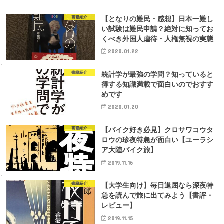
書籍紹介
【となりの難民・感想】日本一難し
い試験は難民申請？絶対に知ってお
くべき外国人虐待・人権無視の実態
2020.01.22
書籍紹介
統計学が最強の学問？知っていると
得する知識満載で面白いのでおすす
めです
2020.01.20
書籍紹介
【バイク好き必見】クロサワコウタ
ロウの珍夜特急が面白い【ユーラシ
ア大陸バイク旅】
2019.11.16
書籍紹介
【大学生向け】毎日退屈なら深夜特
急を読んで旅に出てみよう【書評・
レビュー】
2019.11.15