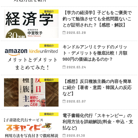
書籍紹介
【学力の経済学】子どもをご褒美で
釣って勉強させても全然問題ないこ
とが証明された？【感想・解説】
2020.03.28
書籍紹介
キンドルアンリミテッドのメリッ
ト・デメリットを徹底比較！月額
980円の価値はあるのか？
2020.03.24
書籍紹介
【感想】反日種族主義の内容を簡単
に紹介【著者・意図・韓国人の反応
など】
2020.03.07
書籍紹介
電子書籍化代行「スキャンピー」の
利用方法を詳細解説(料金・申込・支
払など)
2020.01.30