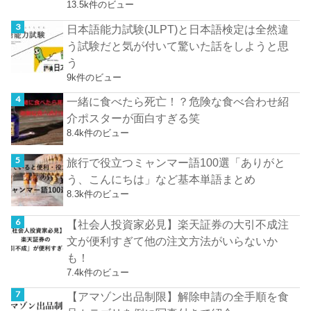
13.5k件のビュー
日本語能力試験(JLPT)と日本語検定は全然違
う試験だと気が付いて驚いた話をしようと思
う
9k件のビュー
一緒に食べたら死亡！？危険な食べ合わせ紹
介ポスターが面白すぎる笑
8.4k件のビュー
旅行で役立つミャンマー語100選「ありがと
う、こんにちは」など基本単語まとめ
8.3k件のビュー
【社会人投資家必見】楽天証券の大引不成注
文が便利すぎて他の注文方法がいらないか
も！
7.4k件のビュー
【アマゾン出品制限】解除申請の全手順を食