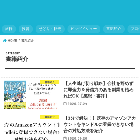
旅行
投資
せどり・転売
ビッグイシュー
書籍紹介
ブロ
HOME
書籍紹介
書籍紹介
書籍紹介
【人生逃げ切り戦略】会社を辞めず
に即金力＆発信力のある副業を始め
ればOK【感想・書評】
2020.07.24
書籍紹介
【3分で解決！】既存のアマゾンアカ
ウントをキンドルに登録できない場
合の対処方法を紹介
2020.06.20