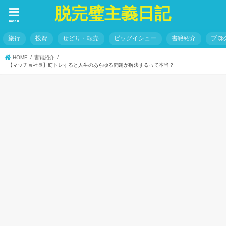
脱完璧主義日記
menu
旅行
投資
せどり・転売
ビッグイシュー
書籍紹介
ブロ
HOME
書籍紹介
【マッチョ社長】筋トレすると人生のあらゆる問題が解決するって本当？