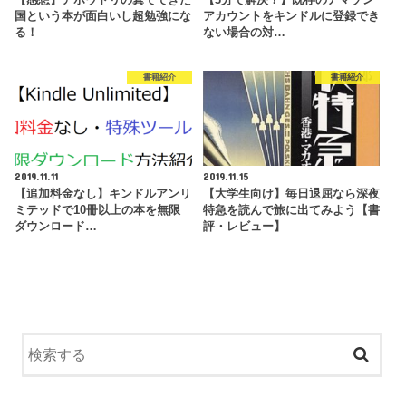
【感想】アホウドリの糞でできた
【3分で解決！】既存のアマゾン
国という本が面白いし超勉強にな
アカウントをキンドルに登録でき
る！
ない場合の対…
書籍紹介
書籍紹介
2019.11.11
2019.11.15
【追加料金なし】キンドルアンリ
【大学生向け】毎日退屈なら深夜
ミテッドで10冊以上の本を無限
特急を読んで旅に出てみよう【書
ダウンロード…
評・レビュー】