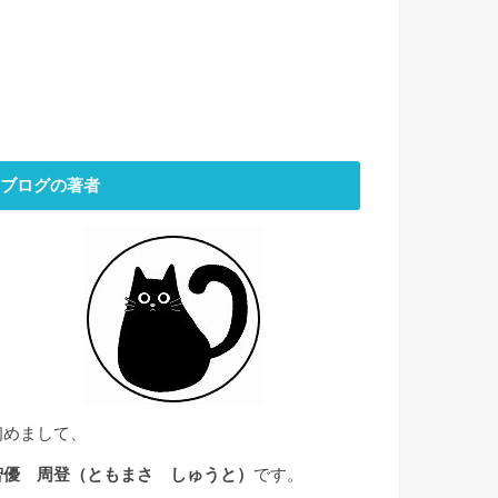
ブログの著者
初めまして、
智優 周登（ともまさ しゅうと）
です。