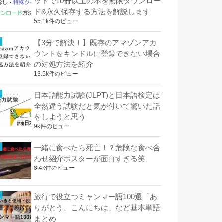
ッドで10冊以上の本を無限ダウンロー
ド&永久保存する方法を解説します
55.1k件のビュー
【3分で解決！】既存のアマゾンアカ
ウントをキンドルに登録できない場合
の対処方法を紹介
13.5k件のビュー
日本語能力試験(JLPT)と日本語検定は
全然違う試験だと気が付いて驚いた話
をしようと思う
9k件のビュー
一緒に食べたら死亡！？危険な食べ合
わせ紹介ポスターが面白すぎる笑
8.4k件のビュー
旅行で役立つミャンマー語100選「あ
りがとう、こんにちは」など基本単語
まとめ