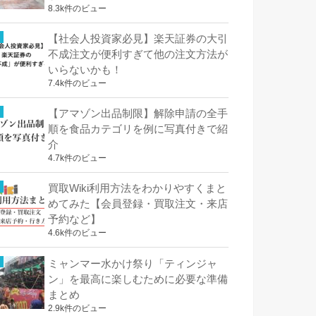
8.3k件のビュー
【社会人投資家必見】楽天証券の大引
不成注文が便利すぎて他の注文方法が
いらないかも！
7.4k件のビュー
【アマゾン出品制限】解除申請の全手
順を食品カテゴリを例に写真付きで紹
介
4.7k件のビュー
買取Wiki利用方法をわかりやすくまと
めてみた【会員登録・買取注文・来店
予約など】
4.6k件のビュー
ミャンマー水かけ祭り「ティンジャ
ン」を最高に楽しむために必要な準備
まとめ
2.9k件のビュー